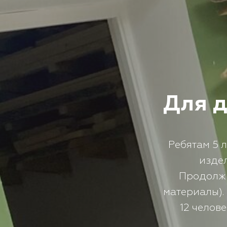
Для д
Ребятам 5 
издел
Продолжит
материалы).
12 челов