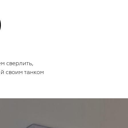
)
м сверлить,
ый своим танком