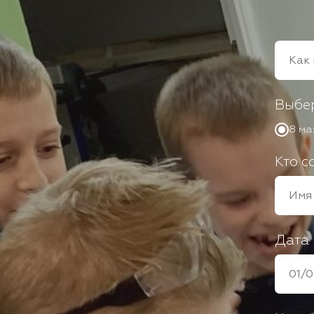
Выбер
8 ма
Кто с
Дата