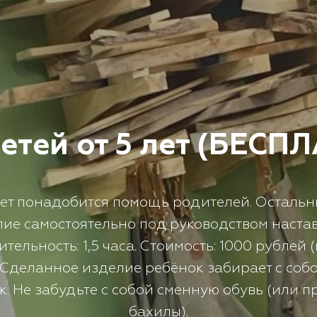
етей от 5 лет (БЕСП
лет понадобится помощь родителей. Остальн
ие самостоятельно под руководством наста
ельность: 1,5 часа. Стоимость: 1000 рублей
 Сделанное изделие ребёнок забирает с собой
ек. Не забудьте с собой сменную обувь (или 
бахилы).