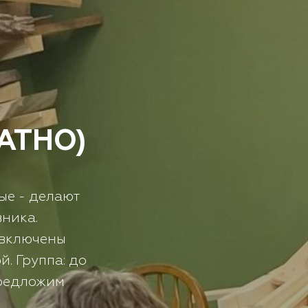
ЛАТНО)
ые - делают
вника.
 (включены
. Группа: до
предложим